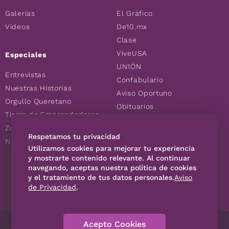
Galerías
El Gráfico
Videos
De10.mx
Clase
ViveUSA
Especiales
UN1ÓN
Entrevistas
Confabulario
Nuestras Historias
Aviso Oportuno
Orgullo Queretano
Obituarios
Tierra de Emprendedores
Descuentos
Zoociales
Consultas
Respetamos tu privacidad
Nuevos Queretanos
Utilizamos cookies para mejorar tu experiencia
y mostrarte contenido relevante. Al continuar
navegando, aceptas nuestra política de cookies
SÍGUENOS
y el tratamiento de tus datos personales.
Aviso
de Privacidad
.
Acepto Cookies
Directorio
Contáctanos
Código de Ética
Violencia