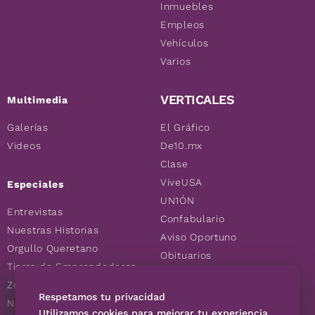
Inmuebles
Empleos
Vehículos
Varios
VERTICALES
Multimedia
Galerías
El Gráfico
Videos
De10.mx
Clase
ViveUSA
Especiales
UN1ÓN
Entrevistas
Confabulario
Nuestras Historias
Aviso Oportuno
Orgullo Queretano
Obituarios
Tierra de Emprendedores
Descuentos
Zoociales
Consultas
Respetamos tu privacidad
Nuevos Queretanos
Utilizamos cookies para mejorar tu experiencia