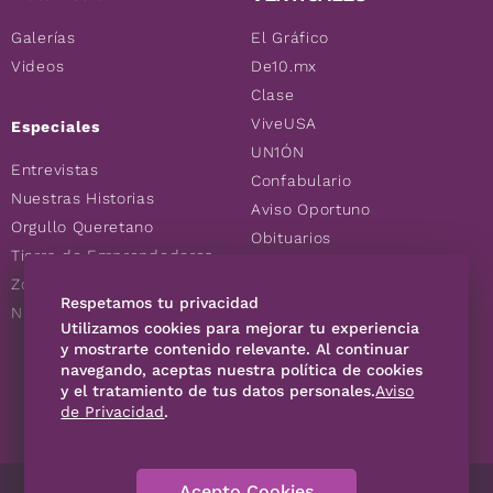
Galerías
El Gráfico
Videos
De10.mx
Clase
ViveUSA
Especiales
UN1ÓN
Entrevistas
Confabulario
Nuestras Historias
Aviso Oportuno
Orgullo Queretano
Obituarios
Tierra de Emprendedores
Descuentos
Zoociales
Consultas
Respetamos tu privacidad
Nuevos Queretanos
Utilizamos cookies para mejorar tu experiencia
y mostrarte contenido relevante. Al continuar
navegando, aceptas nuestra política de cookies
SÍGUENOS
y el tratamiento de tus datos personales.
Aviso
de Privacidad
.
Acepto Cookies