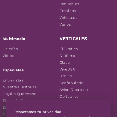
Inmuebles
Empleos
Vehículos
Varios
VERTICALES
Multimedia
Galerías
El Gráfico
Videos
De10.mx
Clase
ViveUSA
Especiales
UN1ÓN
Entrevistas
Confabulario
Nuestras Historias
Aviso Oportuno
Orgullo Queretano
Obituarios
Tierra de Emprendedores
Descuentos
Zoociales
Consultas
Respetamos tu privacidad
Nuevos Queretanos