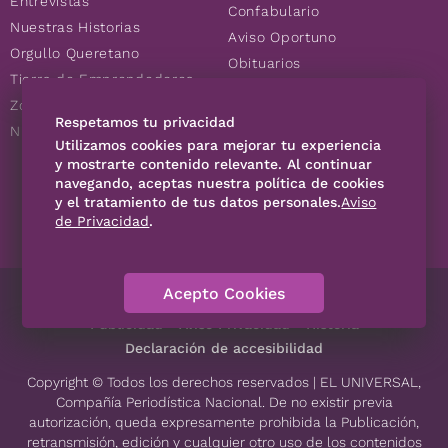
Entrevistas
Confabulario
Nuestras Historias
Aviso Oportuno
Orgullo Queretano
Obituarios
Tierra de Emprendedores
Descuentos
Zoociales
Consultas
Respetamos tu privacidad
Nuevos Queretanos
Utilizamos cookies para mejorar tu experiencia
y mostrarte contenido relevante. Al continuar
navegando, aceptas nuestra política de cookies
SÍGUENOS
y el tratamiento de tus datos personales.
Aviso
de Privacidad
.
Acepto Cookies
Directorio
Contáctanos
Código de Ética
Violencia
Publicidad
Aviso Privacidad
Historia
Declaración de accesibilidad
Copyright © Todos los derechos reservados | EL UNIVERSAL,
Compañía Periodística Nacional. De no existir previa
autorización, queda expresamente prohibida la Publicación,
retransmisión, edición y cualquier otro uso de los contenidos