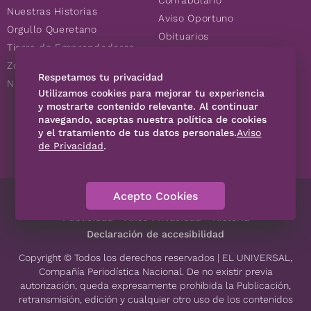
Confabulario
Nuestras Historias
Aviso Oportuno
Orgullo Queretano
Obituarios
Tierra de Emprendedores
Descuentos
Zoociales
Consultas
Respetamos tu privacidad
Nuevos Queretanos
Utilizamos cookies para mejorar tu experiencia
y mostrarte contenido relevante. Al continuar
navegando, aceptas nuestra política de cookies
SÍGUENOS
y el tratamiento de tus datos personales.
Aviso
de Privacidad
.
Acepto Cookies
Directorio
Contáctanos
Código de Ética
Violencia
Publicidad
Aviso Privacidad
Historia
Declaración de accesibilidad
Copyright © Todos los derechos reservados | EL UNIVERSAL,
Compañía Periodística Nacional. De no existir previa
autorización, queda expresamente prohibida la Publicación,
retransmisión, edición y cualquier otro uso de los contenidos