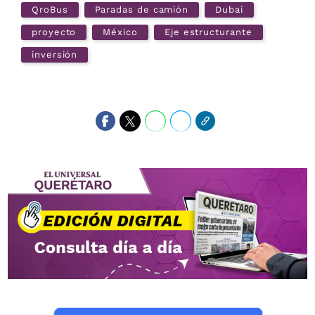
QroBus
Paradas de camión
Dubai
proyecto
México
Eje estructurante
inversión