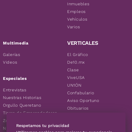
Inmuebles
Empleos
Vehículos
Varios
VERTICALES
Multimedia
Galerías
El Gráfico
Videos
De10.mx
Clase
ViveUSA
Especiales
UN1ÓN
Entrevistas
Confabulario
Nuestras Historias
Aviso Oportuno
Orgullo Queretano
Obituarios
Tierra de Emprendedores
Descuentos
Zoociales
Consultas
Respetamos tu privacidad
Nuevos Queretanos