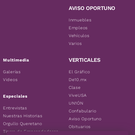
AVISO OPORTUNO
Inmuebles
Empleos
Vehículos
Varios
VERTICALES
Multimedia
Galerías
El Gráfico
Videos
De10.mx
Clase
ViveUSA
Especiales
UN1ÓN
Entrevistas
Confabulario
Nuestras Historias
Aviso Oportuno
Orgullo Queretano
Obituarios
Tierra de Emprendedores
Descuentos