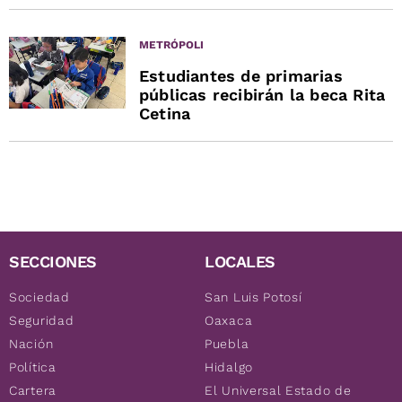
METRÓPOLI
Estudiantes de primarias
públicas recibirán la beca Rita
Cetina
SECCIONES
LOCALES
Sociedad
San Luis Potosí
Seguridad
Oaxaca
Nación
Puebla
Política
Hidalgo
Cartera
El Universal Estado de