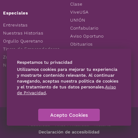
Clase
ViveUSA
Especiales
UN1ÓN
Entrevistas
Confabulario
Nuestras Historias
Aviso Oportuno
Orgullo Queretano
Obituarios
Tierra de Emprendedores
Descuentos
Zoociales
Consultas
Respetamos tu privacidad
Nuevos Queretanos
Utilizamos cookies para mejorar tu experiencia
y mostrarte contenido relevante. Al continuar
SÍGUENOS
navegando, aceptas nuestra política de cookies
y el tratamiento de tus datos personales.
Aviso
de Privacidad
.
Acepto Cookies
Directorio
Contáctanos
Código de Ética
Violencia
Publicidad
Aviso Privacidad
Historia
Declaración de accesibilidad