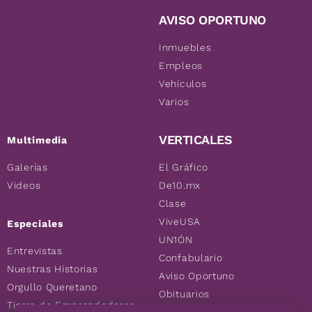
AVISO OPORTUNO
Inmuebles
Empleos
Vehículos
Varios
VERTICALES
Multimedia
Galerías
El Gráfico
Videos
De10.mx
Clase
ViveUSA
Especiales
UN1ÓN
Entrevistas
Confabulario
Nuestras Historias
Aviso Oportuno
Orgullo Queretano
Obituarios
Tierra de Emprendedores