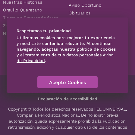
Nuestras Historias
Aviso Oportuno
Orgullo Queretano
Obituarios
Tierra de Emprendedores
Descuentos
Zoociales
Consultas
Respetamos tu privacidad
Nuevos Queretanos
Utilizamos cookies para mejorar tu experiencia
y mostrarte contenido relevante. Al continuar
navegando, aceptas nuestra política de cookies
SÍGUENOS
y el tratamiento de tus datos personales.
Aviso
de Privacidad
.
Acepto Cookies
Directorio
Contáctanos
Código de Ética
Violencia
Publicidad
Aviso Privacidad
Historia
Declaración de accesibilidad
Copyright © Todos los derechos reservados | EL UNIVERSAL,
Compañía Periodística Nacional. De no existir previa
autorización, queda expresamente prohibida la Publicación,
retransmisión, edición y cualquier otro uso de los contenidos