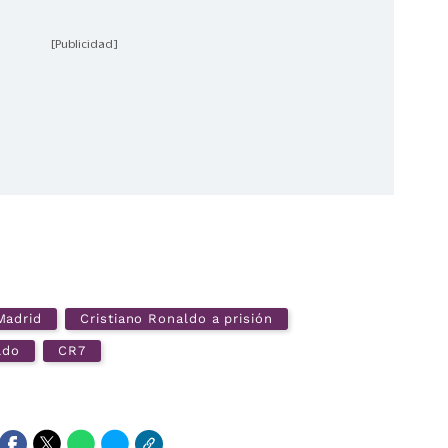
[Publicidad]
Madrid
Cristiano Ronaldo a prisión
ldo
CR7