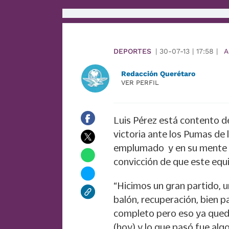
DEPORTES
|
30-07-13
|
17:58
|
A
Redacción Querétaro
VER PERFIL
Luis Pérez está contento d
victoria ante los Pumas de
emplumado y en su mente só
convicción de que este equi
“Hicimos un gran partido, 
balón, recuperación, bien 
completo pero eso ya qued
(hoy) y lo que pasó fue al