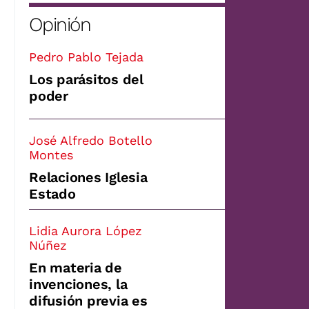
Opinión
Pedro Pablo Tejada
Los parásitos del
poder
José Alfredo Botello
Montes
Relaciones Iglesia
Estado
Lidia Aurora López
Núñez
En materia de
invenciones, la
difusión previa es