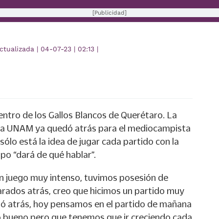
[Publicidad]
ctualizada
|
04-07-23
|
02:13
|
entro de los Gallos Blancos de Querétaro. La
 la UNAM ya quedó atrás para el mediocampista
lo está la idea de jugar cada partido con la
po “dará de qué hablar”.
un juego muy intenso, tuvimos posesión de
parados atrás, creo que hicimos un partido muy
ó atrás, hoy pensamos en el partido de mañana
go bueno pero que tenemos que ir creciendo cada