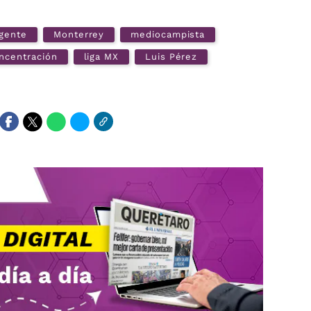
igente
Monterrey
mediocampista
ncentración
liga MX
Luis Pérez