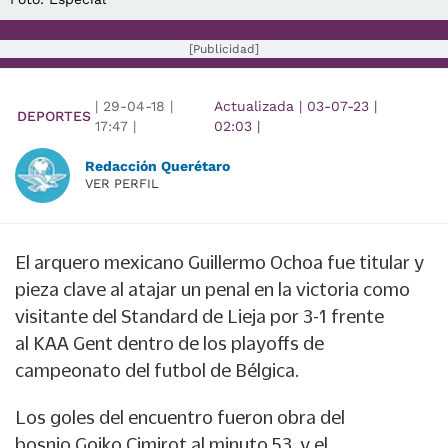
[Publicidad]
|
29-04-18
|
Actualizada
|
03-07-23
|
DEPORTES
17:47
|
02:03
|
Redacción Querétaro
VER PERFIL
El arquero mexicano
Guillermo Ochoa
fue titular y
pieza clave al atajar un penal en la victoria como
visitante del Standard de Lieja por 3-1 frente
al
KAA Gent
dentro de los playoffs de
campeonato del futbol de Bélgica.
Los goles del encuentro fueron obra del
bosnio
Gojko Cimirot,
al minuto 53, y el