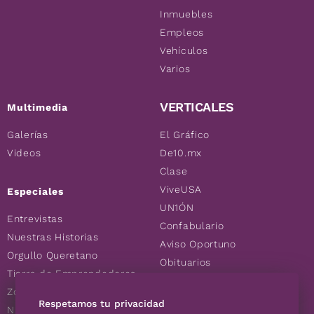
Inmuebles
Empleos
Vehículos
Varios
VERTICALES
Multimedia
Galerías
El Gráfico
Videos
De10.mx
Clase
ViveUSA
Especiales
UN1ÓN
Entrevistas
Confabulario
Nuestras Historias
Aviso Oportuno
Orgullo Queretano
Obituarios
Tierra de Emprendedores
Descuentos
Zoociales
Consultas
Respetamos tu privacidad
Nuevos Queretanos