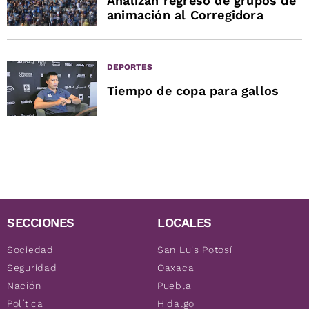
Analizan regreso de grupos de
animación al Corregidora
DEPORTES
Tiempo de copa para gallos
SECCIONES
LOCALES
Sociedad
San Luis Potosí
Seguridad
Oaxaca
Nación
Puebla
Política
Hidalgo