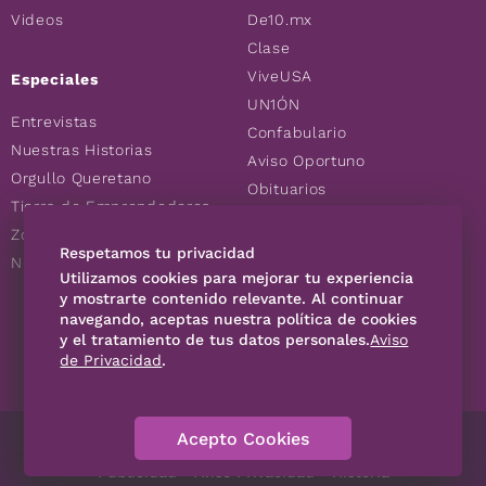
Videos
De10.mx
Clase
ViveUSA
Especiales
UN1ÓN
Entrevistas
Confabulario
Nuestras Historias
Aviso Oportuno
Orgullo Queretano
Obituarios
Tierra de Emprendedores
Descuentos
Zoociales
Consultas
Respetamos tu privacidad
Nuevos Queretanos
Utilizamos cookies para mejorar tu experiencia
y mostrarte contenido relevante. Al continuar
navegando, aceptas nuestra política de cookies
SÍGUENOS
y el tratamiento de tus datos personales.
Aviso
de Privacidad
.
Acepto Cookies
Directorio
Contáctanos
Código de Ética
Violencia
Publicidad
Aviso Privacidad
Historia