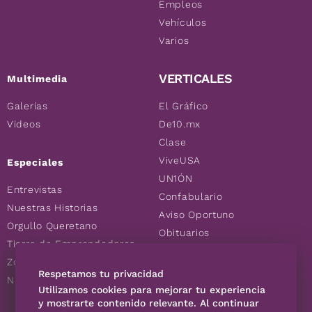
Empleos
Vehículos
Varios
VERTICALES
Multimedia
Galerías
El Gráfico
Videos
De10.mx
Clase
ViveUSA
Especiales
UN1ÓN
Entrevistas
Confabulario
Nuestras Historias
Aviso Oportuno
Orgullo Queretano
Obituarios
Tierra de Emprendedores
Descuentos
Zoociales
Consultas
Respetamos tu privacidad
Nuevos Queretanos
Utilizamos cookies para mejorar tu experiencia
y mostrarte contenido relevante. Al continuar