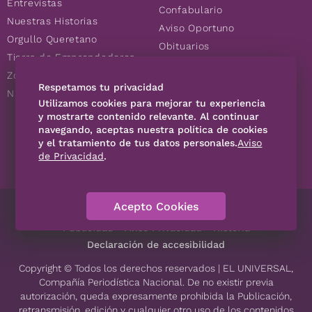
Entrevistas
Confabulario
Nuestras Historias
Aviso Oportuno
Orgullo Queretano
Obituarios
Tierra de Emprendedores
Descuentos
Zoociales
Consultas
Respetamos tu privacidad
Nuevos Queretanos
Utilizamos cookies para mejorar tu experiencia
y mostrarte contenido relevante. Al continuar
SÍGUENOS
navegando, aceptas nuestra política de cookies
y el tratamiento de tus datos personales.
Aviso
de Privacidad
.
Acepto Cookies
Directorio
Contáctanos
Código de Ética
Violencia
Publicidad
Aviso Privacidad
Historia
Declaración de accesibilidad
Copyright © Todos los derechos reservados | EL UNIVERSAL,
Compañía Periodística Nacional. De no existir previa
autorización, queda expresamente prohibida la Publicación,
retransmisión, edición y cualquier otro uso de los contenidos