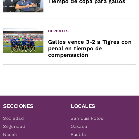
Tiempo de copa para gallos
DEPORTES
Gallos vence 3-2 a Tigres con
penal en tiempo de
compensación
SECCIONES
LOCALES
Sociedad
San Luis Potosí
Seguridad
Oaxaca
Nación
Puebla