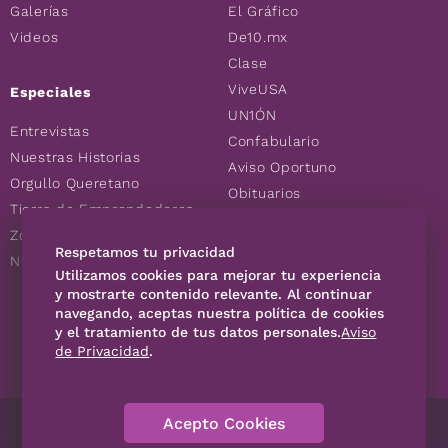
Galerías
El Gráfico
Videos
De10.mx
Clase
ViveUSA
Especiales
UN1ÓN
Entrevistas
Confabulario
Nuestras Historias
Aviso Oportuno
Orgullo Queretano
Obituarios
Tierra de Emprendedores
Descuentos
Zoociales
Consultas
Respetamos tu privacidad
Nuevos Queretanos
Utilizamos cookies para mejorar tu experiencia
y mostrarte contenido relevante. Al continuar
navegando, aceptas nuestra política de cookies
SÍGUENOS
y el tratamiento de tus datos personales.
Aviso
de Privacidad
.
Acepto Cookies
Directorio
Contáctanos
Código de Ética
Violencia