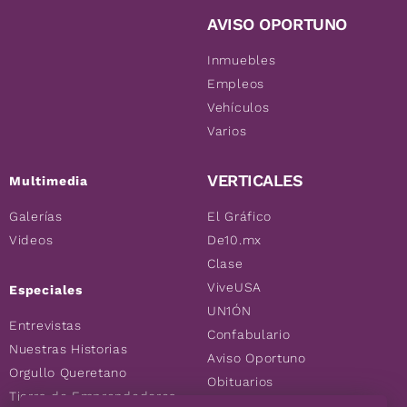
AVISO OPORTUNO
Inmuebles
Empleos
Vehículos
Varios
VERTICALES
Multimedia
Galerías
El Gráfico
Videos
De10.mx
Clase
ViveUSA
Especiales
UN1ÓN
Entrevistas
Confabulario
Nuestras Historias
Aviso Oportuno
Orgullo Queretano
Obituarios
Tierra de Emprendedores
Descuentos