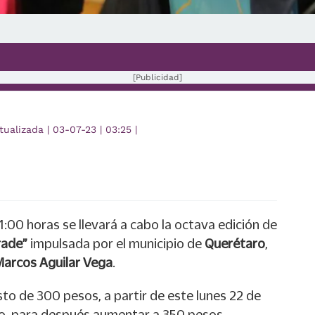
[Publicidad]
tualizada
|
03-07-23
|
03:25
|
1:00 horas se llevará a cabo la octava edición de
rade”
impulsada por el municipio de
Querétaro
,
arcos Aguilar Vega
.
sto de 300 pesos, a partir de este lunes 22 de
ro, para después aumentar a 350 pesos.