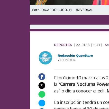
Foto: RICARDO LUGO. EL UNIVERSAL
DEPORTES
|
22-01-18
|
11:41
|
Ac
Redacción Querétaro
VER PERFIL
El próximo 10 marzo a las 2
la
“Carrera Nocturna Powe
así lo dio a conocer el edil,
M
La inscripción tendrá un co
enero y hasta el 30 de ene