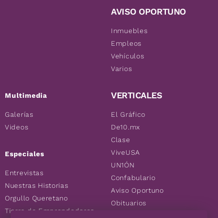
AVISO OPORTUNO
Inmuebles
Empleos
Vehículos
Varios
VERTICALES
Multimedia
Galerías
El Gráfico
Videos
De10.mx
Clase
ViveUSA
Especiales
UN1ÓN
Entrevistas
Confabulario
Nuestras Historias
Aviso Oportuno
Orgullo Queretano
Obituarios
Tierra de Emprendedores
Descuentos