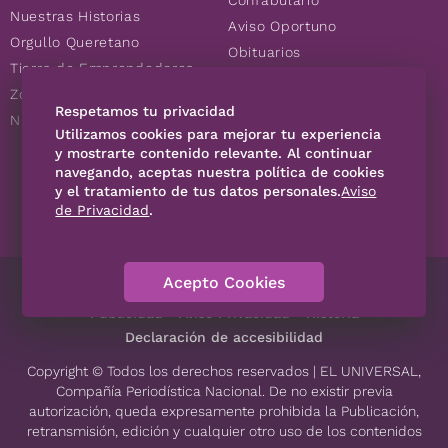
Confabulario
Nuestras Historias
Aviso Oportuno
Orgullo Queretano
Obituarios
Tierra de Emprendedores
Descuentos
Zoociales
Consultas
Respetamos tu privacidad
Nuevos Queretanos
Utilizamos cookies para mejorar tu experiencia
y mostrarte contenido relevante. Al continuar
navegando, aceptas nuestra política de cookies
SÍGUENOS
y el tratamiento de tus datos personales.
Aviso
de Privacidad
.
Acepto Cookies
Directorio
Contáctanos
Código de Ética
Violencia
Publicidad
Aviso Privacidad
Historia
Declaración de accesibilidad
Copyright © Todos los derechos reservados | EL UNIVERSAL,
Compañía Periodística Nacional. De no existir previa
autorización, queda expresamente prohibida la Publicación,
retransmisión, edición y cualquier otro uso de los contenidos