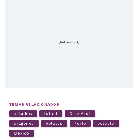
[Publicidad]
TEMAS RELACIONADOS
estadios
futbol
Cruz Azul
dragones
boletos
Porto
celeste
México