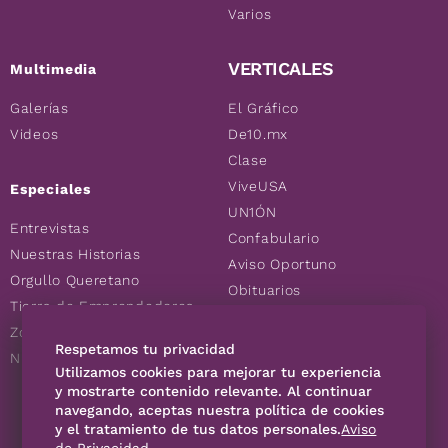
Varios
VERTICALES
Multimedia
Galerías
El Gráfico
Videos
De10.mx
Clase
ViveUSA
Especiales
UN1ÓN
Entrevistas
Confabulario
Nuestras Historias
Aviso Oportuno
Orgullo Queretano
Obituarios
Tierra de Emprendedores
Descuentos
Zoociales
Consultas
Respetamos tu privacidad
Nuevos Queretanos
Utilizamos cookies para mejorar tu experiencia
y mostrarte contenido relevante. Al continuar
navegando, aceptas nuestra política de cookies
SÍGUENOS
y el tratamiento de tus datos personales.
Aviso