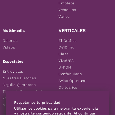
Empleos
Vehículos
Varios
VERTICALES
Multimedia
Galerías
El Gráfico
Videos
De10.mx
Clase
ViveUSA
Especiales
UN1ÓN
Entrevistas
Confabulario
Nuestras Historias
Aviso Oportuno
Orgullo Queretano
Obituarios
Tierra de Emprendedores
Descuentos
Zoociales
Consultas
Respetamos tu privacidad
Nuevos Queretanos
Utilizamos cookies para mejorar tu experiencia
y mostrarte contenido relevante. Al continuar