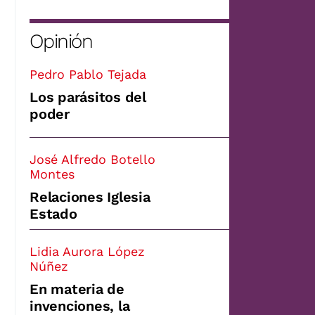
Opinión
Pedro Pablo Tejada
Los parásitos del
poder
José Alfredo Botello
Montes
Relaciones Iglesia
Estado
Lidia Aurora López
Núñez
En materia de
invenciones, la