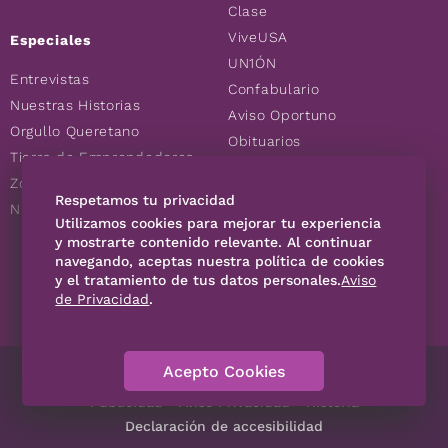
Clase
ViveUSA
Especiales
UN1ÓN
Entrevistas
Confabulario
Nuestras Historias
Aviso Oportuno
Orgullo Queretano
Obituarios
Tierra de Emprendedores
Descuentos
Zoociales
Consultas
Respetamos tu privacidad
Nuevos Queretanos
Utilizamos cookies para mejorar tu experiencia
y mostrarte contenido relevante. Al continuar
navegando, aceptas nuestra política de cookies
SÍGUENOS
y el tratamiento de tus datos personales.
Aviso
de Privacidad
.
Acepto Cookies
Directorio
Contáctanos
Código de Ética
Violencia
Publicidad
Aviso Privacidad
Historia
Declaración de accesibilidad