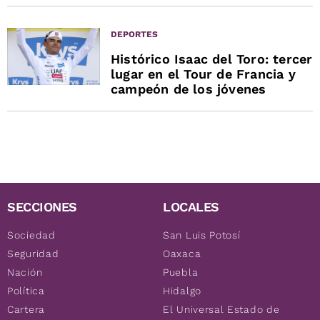
DEPORTES
Histórico Isaac del Toro: tercer
lugar en el Tour de Francia y
campeón de los jóvenes
SECCIONES
LOCALES
Sociedad
San Luis Potosí
Seguridad
Oaxaca
Nación
Puebla
Política
Hidalgo
Cartera
El Universal Estado de