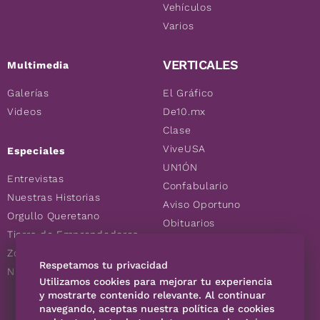
Vehículos
Varios
VERTICALES
Multimedia
Galerías
El Gráfico
Videos
De10.mx
Clase
ViveUSA
Especiales
UN1ÓN
Entrevistas
Confabulario
Nuestras Historias
Aviso Oportuno
Orgullo Queretano
Obituarios
Tierra de Emprendedores
Descuentos
Zoociales
Consultas
Respetamos tu privacidad
Nuevos Queretanos
Utilizamos cookies para mejorar tu experiencia
y mostrarte contenido relevante. Al continuar
SÍGUENOS
navegando, aceptas nuestra política de cookies