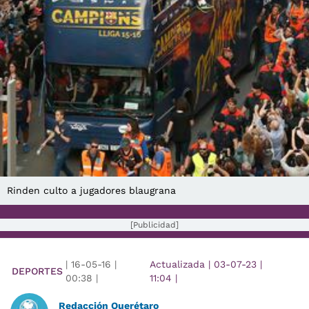
Rinden culto a jugadores blaugrana
[Publicidad]
|
16-05-16
|
Actualizada
|
03-07-23
|
DEPORTES
00:38
|
11:04
|
Redacción Querétaro