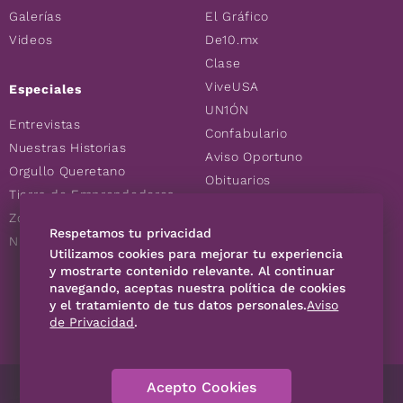
Galerías
El Gráfico
Videos
De10.mx
Clase
ViveUSA
Especiales
UN1ÓN
Entrevistas
Confabulario
Nuestras Historias
Aviso Oportuno
Orgullo Queretano
Obituarios
Tierra de Emprendedores
Descuentos
Zoociales
Consultas
Respetamos tu privacidad
Nuevos Queretanos
Utilizamos cookies para mejorar tu experiencia
y mostrarte contenido relevante. Al continuar
SÍGUENOS
navegando, aceptas nuestra política de cookies
y el tratamiento de tus datos personales.
Aviso
de Privacidad
.
Acepto Cookies
Directorio
Contáctanos
Código de Ética
Violencia