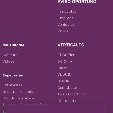
AVISO OPORTUNO
Inmuebles
Empleos
Vehículos
Varios
VERTICALES
Multimedia
Galerías
El Gráfico
Videos
De10.mx
Clase
ViveUSA
Especiales
UN1ÓN
Entrevistas
Confabulario
Nuestras Historias
Aviso Oportuno
Orgullo Queretano
Obituarios
Tierra de Emprendedores
Descuentos
Zoociales