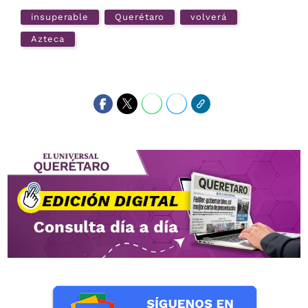
insuperable
Querétaro
volverá
Azteca