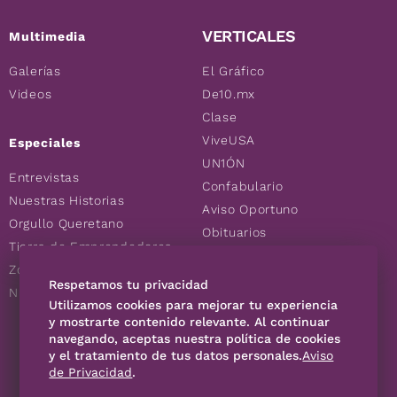
VERTICALES
Multimedia
Galerías
El Gráfico
Videos
De10.mx
Clase
ViveUSA
Especiales
UN1ÓN
Entrevistas
Confabulario
Nuestras Historias
Aviso Oportuno
Orgullo Queretano
Obituarios
Tierra de Emprendedores
Descuentos
Zoociales
Consultas
Respetamos tu privacidad
Nuevos Queretanos
Utilizamos cookies para mejorar tu experiencia
y mostrarte contenido relevante. Al continuar
navegando, aceptas nuestra política de cookies
SÍGUENOS
y el tratamiento de tus datos personales.
Aviso
de Privacidad
.