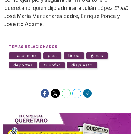
queretano, quien dijo admirar a Julián López
El Juli
,
José María Manzanares padre, Enrique Ponce y
Joselito Adame.
TEMAS RELACIONADOS
trascender
pies
tierra
ganas
deportes
triunfar
dispuesto