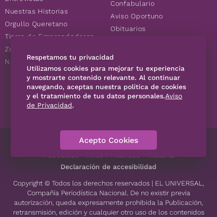
Confabulario
Nuestras Historias
Aviso Oportuno
Orgullo Queretano
Obituarios
Tierra de Emprendedores
Descuentos
Zoociales
Consultas
Respetamos tu privacidad
Nuevos Queretanos
Utilizamos cookies para mejorar tu experiencia
y mostrarte contenido relevante. Al continuar
navegando, aceptas nuestra política de cookies
SÍGUENOS
y el tratamiento de tus datos personales.
Aviso
de Privacidad
.
Acepto Cookies
Directorio
Contáctanos
Código de Ética
Violencia
Publicidad
Aviso Privacidad
Historia
Declaración de accesibilidad
Copyright © Todos los derechos reservados | EL UNIVERSAL,
Compañía Periodística Nacional. De no existir previa
autorización, queda expresamente prohibida la Publicación,
retransmisión, edición y cualquier otro uso de los contenidos