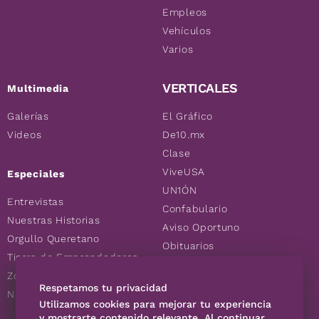
Empleos
Vehículos
Varios
VERTICALES
Multimedia
Galerías
El Gráfico
Videos
De10.mx
Clase
ViveUSA
Especiales
UN1ÓN
Entrevistas
Confabulario
Nuestras Historias
Aviso Oportuno
Orgullo Queretano
Obituarios
Tierra de Emprendedores
Descuentos
Zoociales
Consultas
Respetamos tu privacidad
Nuevos Queretanos
Utilizamos cookies para mejorar tu experiencia
y mostrarte contenido relevante. Al continuar