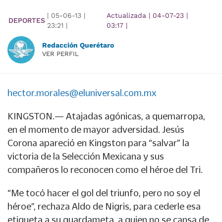
|
05-06-13
|
Actualizada
|
04-07-23
|
DEPORTES
23:21
|
03:17
|
Redacción Querétaro
VER PERFIL
hector.morales@eluniversal.com.mx
KINGSTON.— Atajadas agónicas, a quemarropa,
en el momento de mayor adversidad. Jesús
Corona apareció en Kingston para “salvar” la
victoria de la Selección Mexicana y sus
compañeros lo reconocen como el héroe del Tri.
“Me tocó hacer el gol del triunfo, pero no soy el
héroe”, rechaza Aldo de Nigris, para cederle esa
etiqueta a su guardameta, a quien no se cansa de