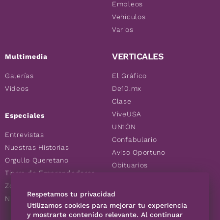
Empleos
Vehículos
Varios
VERTICALES
Multimedia
Galerías
El Gráfico
Videos
De10.mx
Clase
ViveUSA
Especiales
UN1ÓN
Entrevistas
Confabulario
Nuestras Historias
Aviso Oportuno
Orgullo Queretano
Obituarios
Tierra de Emprendedores
Descuentos
Zoociales
Consultas
Respetamos tu privacidad
Nuevos Queretanos
Utilizamos cookies para mejorar tu experiencia
y mostrarte contenido relevante. Al continuar