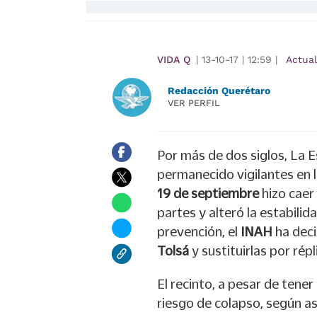
VIDA Q
|
13-10-17
|
12:59
|
Actua
Redacción Querétaro
VER PERFIL
Por más de dos siglos, La 
permanecido vigilantes en l
19 de septiembre
hizo caer
partes y alteró la estabili
prevención, el
INAH
ha deci
Tolsá
y sustituirlas por répl
El recinto, a pesar de tene
riesgo de colapso, según as