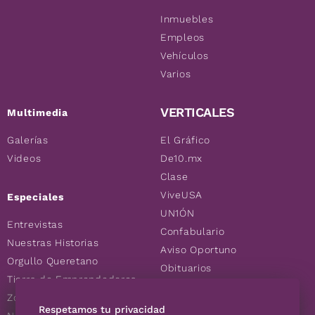
Inmuebles
Empleos
Vehículos
Varios
VERTICALES
Multimedia
Galerías
El Gráfico
Videos
De10.mx
Clase
ViveUSA
Especiales
UN1ÓN
Entrevistas
Confabulario
Nuestras Historias
Aviso Oportuno
Orgullo Queretano
Obituarios
Tierra de Emprendedores
Descuentos
Zoociales
Consultas
Respetamos tu privacidad