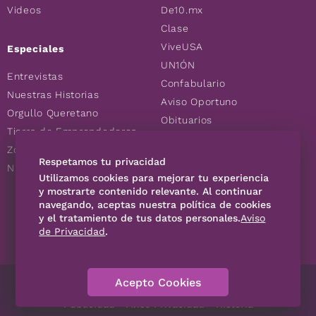
Videos
De10.mx
Clase
ViveUSA
Especiales
UN1ÓN
Entrevistas
Confabulario
Nuestras Historias
Aviso Oportuno
Orgullo Queretano
Obituarios
Tierra de Emprendedores
Descuentos
Zoociales
Consultas
Respetamos tu privacidad
Nuevos Queretanos
Utilizamos cookies para mejorar tu experiencia
y mostrarte contenido relevante. Al continuar
navegando, aceptas nuestra política de cookies
SÍGUENOS
y el tratamiento de tus datos personales.
Aviso
de Privacidad
.
Acepto Cookies
Directorio
Contáctanos
Código de Ética
Violencia
Publicidad
Aviso Privacidad
Historia