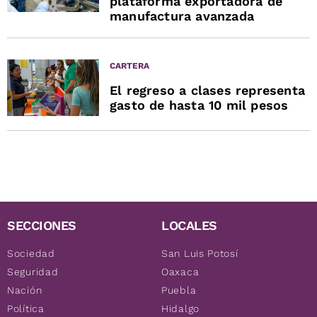
plataforma exportadora de
manufactura avanzada
CARTERA
El regreso a clases representa
gasto de hasta 10 mil pesos
SECCIONES
LOCALES
Sociedad
San Luis Potosí
Seguridad
Oaxaca
Nación
Puebla
Política
Hidalgo