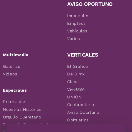
AVISO OPORTUNO
Inmuebles
Empleos
Vehículos
Varios
VERTICALES
Multimedia
Galerías
El Gráfico
Videos
De10.mx
Clase
ViveUSA
Especiales
UN1ÓN
Entrevistas
Confabulario
Nuestras Historias
Aviso Oportuno
Orgullo Queretano
Obituarios
Tierra de Emprendedores
Descuentos