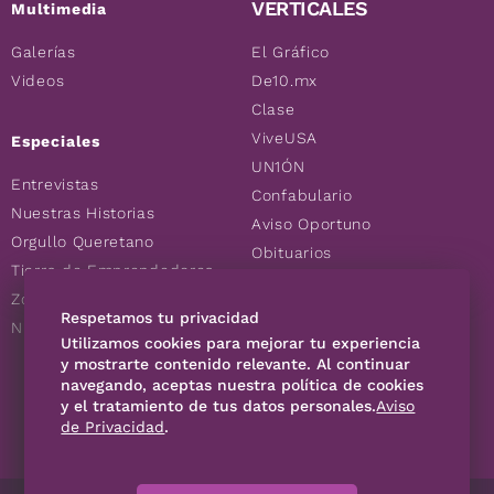
VERTICALES
Multimedia
Galerías
El Gráfico
Videos
De10.mx
Clase
ViveUSA
Especiales
UN1ÓN
Entrevistas
Confabulario
Nuestras Historias
Aviso Oportuno
Orgullo Queretano
Obituarios
Tierra de Emprendedores
Descuentos
Zoociales
Consultas
Respetamos tu privacidad
Nuevos Queretanos
Utilizamos cookies para mejorar tu experiencia
y mostrarte contenido relevante. Al continuar
navegando, aceptas nuestra política de cookies
SÍGUENOS
y el tratamiento de tus datos personales.
Aviso
de Privacidad
.