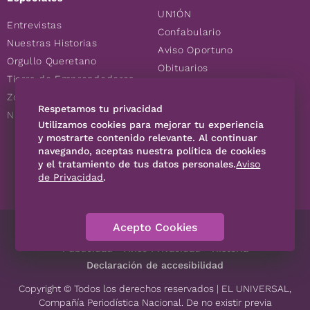
UN1ÓN
Entrevistas
Confabulario
Nuestras Historias
Aviso Oportuno
Orgullo Queretano
Obituarios
Tierra de Emprendedores
Descuentos
Zoociales
Consultas
Respetamos tu privacidad
Nuevos Queretanos
Utilizamos cookies para mejorar tu experiencia
y mostrarte contenido relevante. Al continuar
navegando, aceptas nuestra política de cookies
SÍGUENOS
y el tratamiento de tus datos personales.
Aviso
de Privacidad
.
Acepto Cookies
Directorio
Contáctanos
Código de Ética
Violencia
Publicidad
Aviso Privacidad
Historia
Declaración de accesibilidad
Copyright © Todos los derechos reservados | EL UNIVERSAL,
Compañía Periodística Nacional. De no existir previa