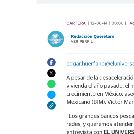
CARTERA
|
12-06-14
|
00:06
|
A
Redacción Querétaro
VER PERFIL
edgar.huerfano@elunivers
A pesar de la desaceleració
vivienda el año pasado, el 
crecimiento en México, aseg
Mexicano (BIM), Víctor Man
“Los grandes bancos pesca
redes, y queremos atender a
entrevista con
EL UNIVER