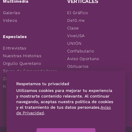
VERTICALES
Multimedia
Galerías
El Gráfico
Videos
De10.mx
Clase
ViveUSA
Especiales
UN1ÓN
Entrevistas
Confabulario
Nuestras Historias
Aviso Oportuno
Orgullo Queretano
Obituarios
Tierra de Emprendedores
Descuentos
Zoociales
Consultas
Respetamos tu privacidad
Nuevos Queretanos
Utilizamos cookies para mejorar tu experiencia
y mostrarte contenido relevante. Al continuar
SÍGUENOS
navegando, aceptas nuestra política de cookies
y el tratamiento de tus datos personales.
Aviso
de Privacidad
.