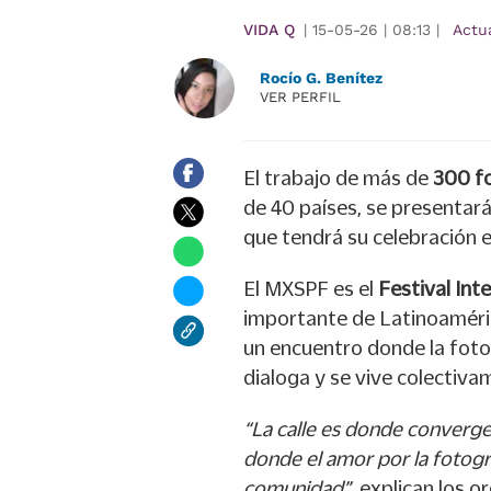
VIDA Q
|
15-05-26
|
08:13
|
Actu
Rocío G. Benítez
VER PERFIL
El trabajo de más de
300 fo
de 40 países, se presentará
que tendrá su celebración 
El MXSPF es el
Festival Int
importante de Latinoaméri
un encuentro donde la fotog
dialoga y se vive colectiva
“La calle es donde convergen
donde el amor por la fotogra
comunidad”
, explican los o