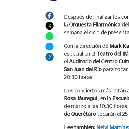
Después de finalizar los c
la
Orquesta Filarmónica de
semana el ciclo de present
Con la dirección de
Mark Ka
especial en el
Teatro del I
el
Auditorio del Centro Cult
San Juan del Río
para tocar 
20:30 horas.
Dos conciertos más están a
Rosa Jáuregui
:, en la
Escuel
de marzo a las 10:30 horas; 
de Querétaro
tocarán el 25
Lee también:
Neivi Martíne