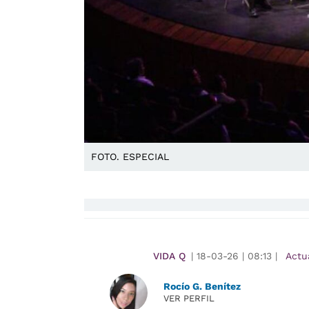
FOTO. ESPECIAL
VIDA Q
|
18-03-26
|
08:13
|
Actu
Rocío G. Benítez
VER PERFIL