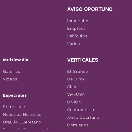
AVISO OPORTUNO
Inmuebles
Empleos
Vehículos
Varios
VERTICALES
Multimedia
Galerías
El Gráfico
Videos
De10.mx
Clase
ViveUSA
Especiales
UN1ÓN
Entrevistas
Confabulario
Nuestras Historias
Aviso Oportuno
Orgullo Queretano
Obituarios
Tierra de Emprendedores