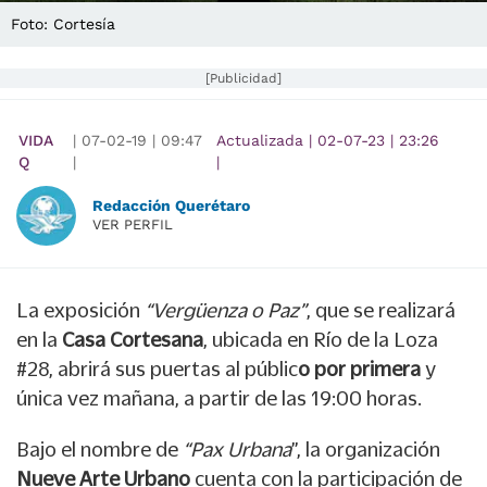
Foto: Cortesía
[Publicidad]
VIDA
|
07-02-19
|
09:47
Actualizada
|
02-07-23
|
23:26
Q
|
|
Redacción Querétaro
VER PERFIL
La exposición
“Vergüenza o Paz”
, que se realizará
en la
Casa Cortesana
, ubicada en Río de la Loza
#28, abrirá sus puertas al públic
o por primera
y
única vez mañana, a partir de las 19:00 horas.
Bajo el nombre de
“Pax Urbana
”, la organización
Nueve Arte Urbano
cuenta con la participación de