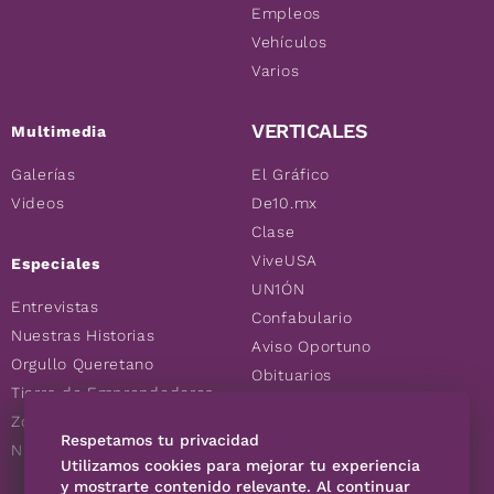
Empleos
Vehículos
Varios
VERTICALES
Multimedia
Galerías
El Gráfico
Videos
De10.mx
Clase
ViveUSA
Especiales
UN1ÓN
Entrevistas
Confabulario
Nuestras Historias
Aviso Oportuno
Orgullo Queretano
Obituarios
Tierra de Emprendedores
Descuentos
Zoociales
Consultas
Respetamos tu privacidad
Nuevos Queretanos
Utilizamos cookies para mejorar tu experiencia
y mostrarte contenido relevante. Al continuar