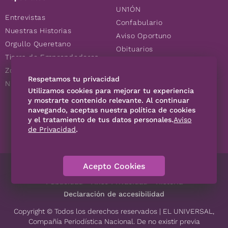
UN1ÓN
Entrevistas
Confabulario
Nuestras Historias
Aviso Oportuno
Orgullo Queretano
Obituarios
Tierra de Emprendedores
Descuentos
Zoociales
Consultas
Respetamos tu privacidad
Nuevos Queretanos
Utilizamos cookies para mejorar tu experiencia
y mostrarte contenido relevante. Al continuar
SÍGUENOS
navegando, aceptas nuestra política de cookies
y el tratamiento de tus datos personales.
Aviso
de Privacidad
.
Acepto Cookies
Directorio
Contáctanos
Código de Ética
Violencia
Publicidad
Aviso Privacidad
Historia
Declaración de accesibilidad
Copyright © Todos los derechos reservados | EL UNIVERSAL,
Compañía Periodística Nacional. De no existir previa