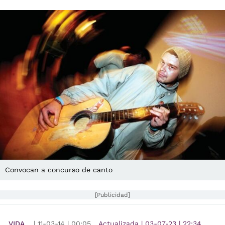
Convocan a concurso de canto
[Publicidad]
VIDA
|
11-03-14
|
00:05
Actualizada
|
03-07-23
|
22:34