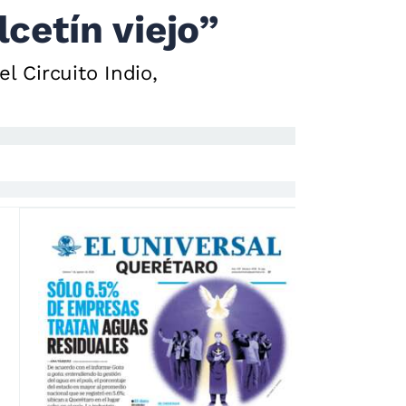
cetín viejo”
l Circuito Indio,