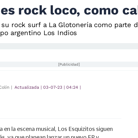
es rock loco, como cal
 su rock surf a La Glotonería como parte de
upo argentino Los Indios
[Publicidad]
olín |
Actualizada
|
03-07-23
|
04:24
|
 en la escena musical, Los Esquizitos siguen
ás, ya que planean lanzar un nuevo EP y