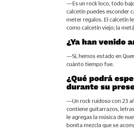
—Es un rock loco, todo bajo
calcetín puedes esconder ca
meter regalos. El calcetín 
como calcetín viejo; la me
¿Ya han venido 
—Sí, hemos estado en Quere
cuánto tiempo fue.
¿Qué podrá esper
durante su pres
—Un rock ruidoso con 23 añ
contiene guitarrazos, letra
le agregas la música de n
bonita mezcla que se acom