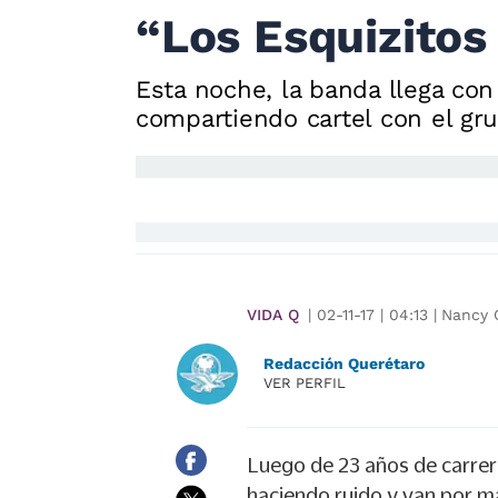
“Los Esquizitos 
Esta noche, la banda llega con
compartiendo cartel con el gr
VIDA Q
|
02-11-17
|
04:13
|
Nancy C
Redacción Querétaro
VER PERFIL
Luego de 23 años de carrera
haciendo ruido y van por m