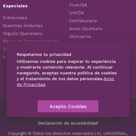
ViveUSA
Especiales
UN1ÓN
Entrevistas
Confabulario
Nuestras Historias
Aviso Oportuno
Orgullo Queretano
Obituarios
Tierra de Emprendedores
Descuentos
Zoociales
Consultas
Respetamos tu privacidad
Nuevos Queretanos
Utilizamos cookies para mejorar tu experiencia
y mostrarte contenido relevante. Al continuar
navegando, aceptas nuestra política de cookies
SÍGUENOS
y el tratamiento de tus datos personales.
Aviso
de Privacidad
.
Acepto Cookies
Directorio
Contáctanos
Código de Ética
Violencia
Publicidad
Aviso Privacidad
Historia
Declaración de accesibilidad
Copyright © Todos los derechos reservados | EL UNIVERSAL,