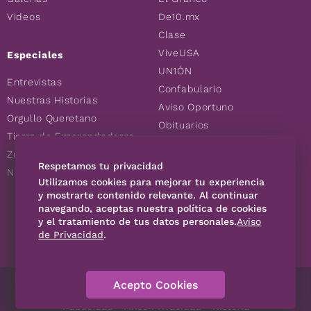
Videos
De10.mx
Clase
ViveUSA
Especiales
UN1ÓN
Entrevistas
Confabulario
Nuestras Historias
Aviso Oportuno
Orgullo Queretano
Obituarios
Tierra de Emprendedores
Descuentos
Zoociales
Consultas
Respetamos tu privacidad
Nuevos Queretanos
Utilizamos cookies para mejorar tu experiencia
y mostrarte contenido relevante. Al continuar
navegando, aceptas nuestra política de cookies
SÍGUENOS
y el tratamiento de tus datos personales.
Aviso
de Privacidad
.
Acepto Cookies
Directorio
Contáctanos
Código de Ética
Violencia
Publicidad
Aviso Privacidad
Historia