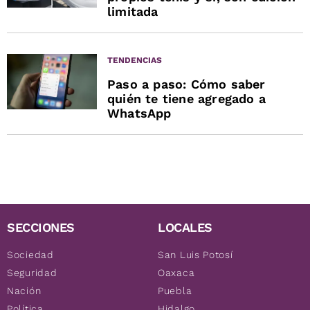
limitada
TENDENCIAS
Paso a paso: Cómo saber
quién te tiene agregado a
WhatsApp
SECCIONES
LOCALES
Sociedad
San Luis Potosí
Seguridad
Oaxaca
Nación
Puebla
Política
Hidalgo