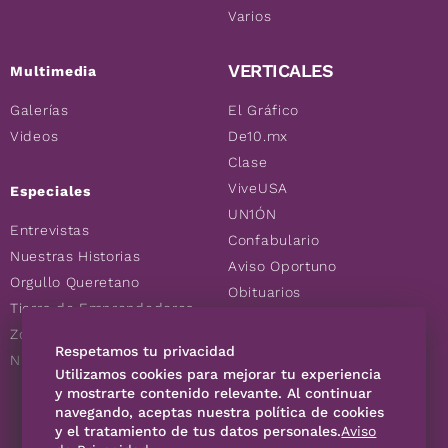
Varios
VERTICALES
Multimedia
Galerías
El Gráfico
Videos
De10.mx
Clase
ViveUSA
Especiales
UN1ÓN
Entrevistas
Confabulario
Nuestras Historias
Aviso Oportuno
Orgullo Queretano
Obituarios
Tierra de Emprendedores
Descuentos
Zoociales
Consultas
Respetamos tu privacidad
Nuevos Queretanos
Utilizamos cookies para mejorar tu experiencia
y mostrarte contenido relevante. Al continuar
SÍGUENOS
navegando, aceptas nuestra política de cookies
y el tratamiento de tus datos personales.
Aviso