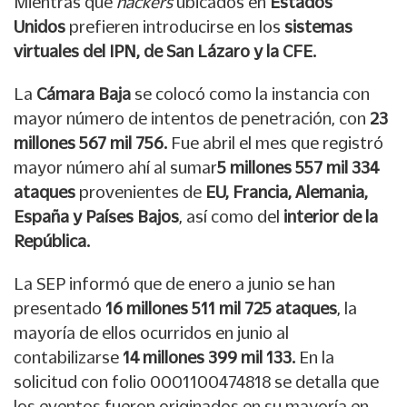
Mientras que
hackers
ubicados en
Estados
Unidos
prefieren introducirse en los
sistemas
virtuales del IPN, de San Lázaro y la CFE.
La
Cámara Baja
se colocó como la instancia con
mayor número de intentos de penetración, con
23
millones 567 mil 756.
Fue abril el mes que registró
mayor número ahí al sumar
5 millones 557 mil 334
ataques
provenientes de
EU, Francia, Alemania,
España y Países Bajos
, así como del
interior de la
República.
La SEP informó que de enero a junio se han
presentado
16 millones 511 mil 725 ataques
, la
mayoría de ellos ocurridos en junio al
contabilizarse
14 millones 399 mil 133.
En la
solicitud con folio 0001100474818 se detalla que
los eventos fueron originados en su mayoría en